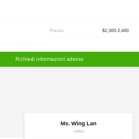
Prezzo:
$2,300-2,400
R
i
c
h
i
e
d
i
i
n
f
o
r
m
a
z
i
o
n
i
a
d
e
s
s
o
Ms. Wing Lan
sales