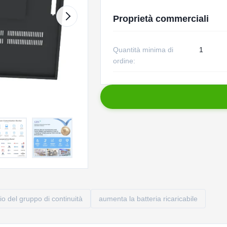
Proprietà commerciali
Quantità minima di
1
ordine:
itio del gruppo di continuità
aumenta la batteria ricaricabile