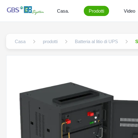
Casa.
Prodotti
Video
Casa
prodotti
Batteria al litio di UPS
S