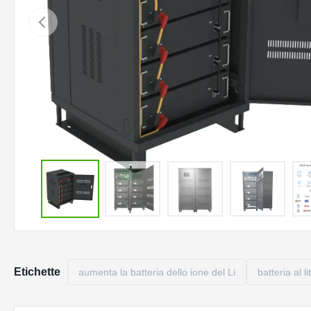
Etichette
aumenta la batteria dello ione del Li
batteria al l