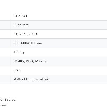
LiFePO4
Fuori rete
GBSFP19250U
600×600×1100mm
195 kg
RS485, PUÒ, RS-232
IP20
Raffreddamento ad aria
enti server
urata