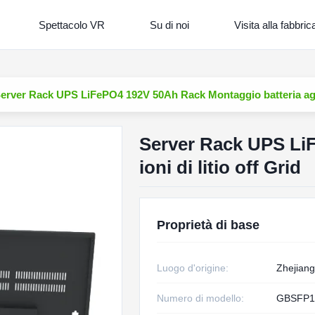
Spettacolo VR
Su di noi
Visita alla fabbric
erver Rack UPS LiFePO4 192V 50Ah Rack Montaggio batteria agli i
Server Rack UPS LiF
ioni di litio off Grid
Proprietà di base
Luogo d'origine:
Zhejiang
Numero di modello:
GBSFP1