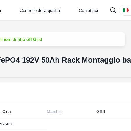
a
Controllo della qualità
Contattaci
oni di litio off Grid
ePO4 192V 50Ah Rack Montaggio batt
, Cina
Marchio:
GBS
9250U