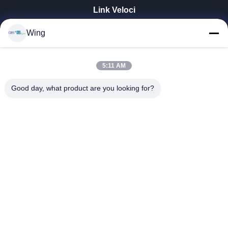
Link Veloci
Casa.
Wing
Prodotti
Video
Spettacolo VR
5:11 AM
Su Di Noi
Good day, what product are you looking for?
Visita Alla Fabbrica
Controllo Della Qualità
Contattaci
Chiedi Un Preventivo
Zhejiang GBS Energy Co., Ltd.
86-574-58122572
winglan@gbsystem.com
Follow Us