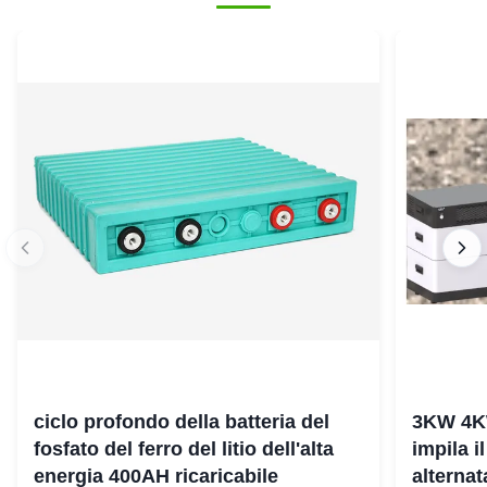
ciclo profondo della batteria del
3KW 4K
fosfato del ferro del litio dell'alta
impila i
energia 400AH ricaricabile
alterna