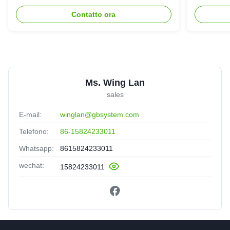
dell'ene
Contatto ora
Ms. Wing Lan
sales
E-mail:
winglan@gbsystem.com
Telefono:
86-15824233011
Whatsapp:
8615824233011
wechat:
15824233011