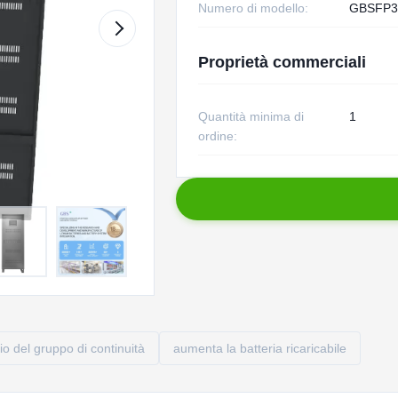
Numero di modello:
GBSFP3
Proprietà commerciali
Quantità minima di
1
ordine:
itio del gruppo di continuità
aumenta la batteria ricaricabile