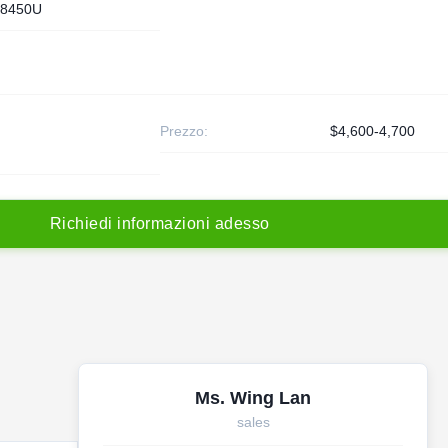
8450U
Prezzo:
$4,600-4,700
R
i
c
h
i
e
d
i
i
n
f
o
r
m
a
z
i
o
n
i
a
d
e
s
s
o
Ms. Wing Lan
sales