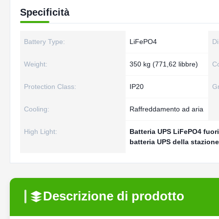
Specificità
Battery Type:
LiFePO4
Di
Weight:
350 kg (771,62 libbre)
Co
Protection Class:
IP20
Gr
Cooling:
Raffreddamento ad aria
High Light:
Batteria UPS LiFePO4 fuori
batteria UPS della stazio
Descrizione di prodotto