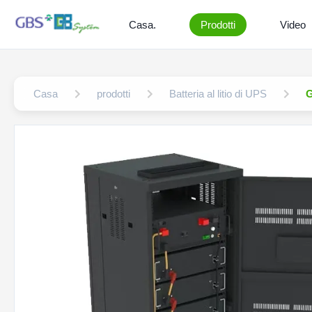
Casa.
Prodotti
Video
Casa
prodotti
Batteria al litio di UPS
G