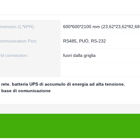
mension (L*W*H):
600*600*2100 mm (23,62*23,62*82,68 p
mmunication Port:
RS485, PUÒ, RS-232
id connection:
fuori dalla griglia
 rete
,
batteria UPS di accumulo di energia ad alta tensione
,
ne base di comunicazione