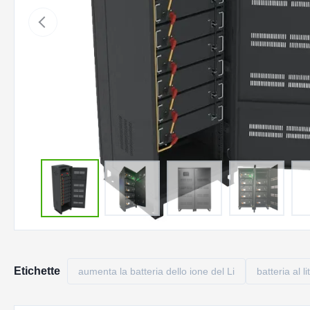
Etichette
aumenta la batteria dello ione del Li
batteria al l