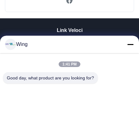
Link Veloci
Casa.
Wing
Prodotti
Video
Spettacolo VR
1:41 PM
Su Di Noi
Good day, what product are you looking for?
Visita Alla Fabbrica
Controllo Della Qualità
Contattaci
Chiedi Un Preventivo
Zhejiang GBS Energy Co., Ltd.
86-574-58122572
winglan@gbsystem.com