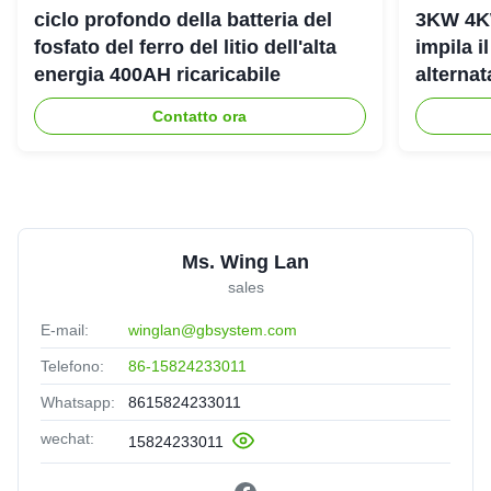
ciclo profondo della batteria del
3KW 4K
fosfato del ferro del litio dell'alta
impila i
energia 400AH ricaricabile
alterna
dell'ene
Contatto ora
Ms. Wing Lan
sales
E-mail:
winglan@gbsystem.com
Telefono:
86-15824233011
Whatsapp:
8615824233011
wechat:
15824233011