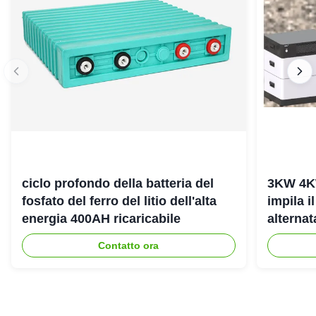
ciclo profondo della batteria del
3KW 4K
fosfato del ferro del litio dell'alta
impila i
energia 400AH ricaricabile
alterna
dell'ene
Contatto ora