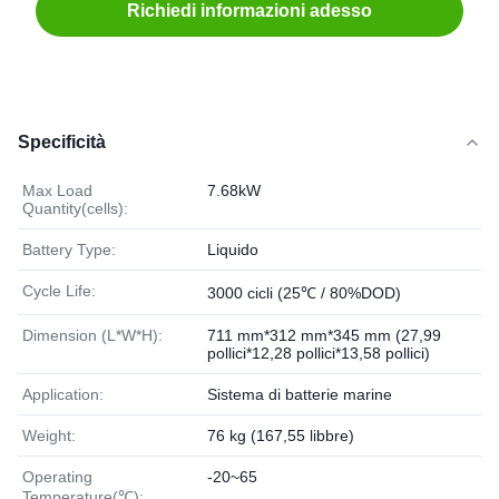
Richiedi informazioni adesso
Specificità
Max Load
7.68kW
Quantity(cells):
Battery Type:
Liquido
Cycle Life:
3000 cicli (25℃ / 80%DOD)
Dimension (L*W*H):
711 mm*312 mm*345 mm (27,99
pollici*12,28 pollici*13,58 pollici)
Application:
Sistema di batterie marine
Weight:
76 kg (167,55 libbre)
Operating
-20~65
Temperature(℃):