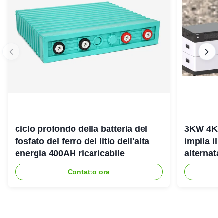
ciclo profondo della batteria del
3KW 4K
fosfato del ferro del litio dell'alta
impila i
energia 400AH ricaricabile
alterna
dell'ene
Contatto ora