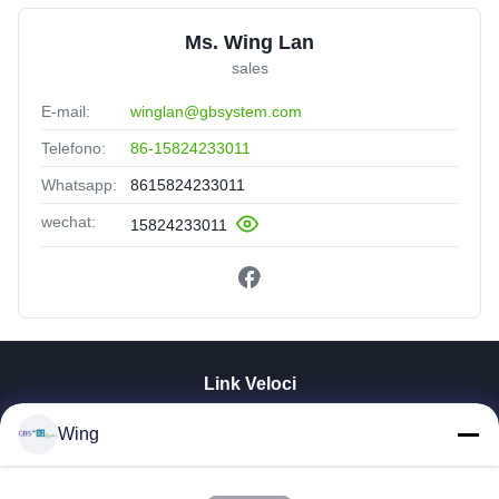
Ms. Wing Lan
sales
E-mail:
winglan@gbsystem.com
Telefono:
86-15824233011
Whatsapp:
8615824233011
wechat:
15824233011
Link Veloci
Casa.
Wing
Prodotti
Video