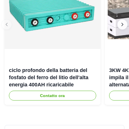
ciclo profondo della batteria del
3KW 4K
fosfato del ferro del litio dell'alta
impila i
energia 400AH ricaricabile
alterna
dell'ene
Contatto ora