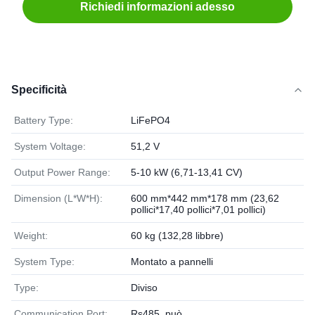
Richiedi informazioni adesso
Specificità
Battery Type:
LiFePO4
System Voltage:
51,2 V
Output Power Range:
5-10 kW (6,71-13,41 CV)
Dimension (L*W*H):
600 mm*442 mm*178 mm (23,62
pollici*17,40 pollici*7,01 pollici)
Weight:
60 kg (132,28 libbre)
System Type:
Montato a pannelli
Type:
Diviso
Communication Port:
Rs485, può