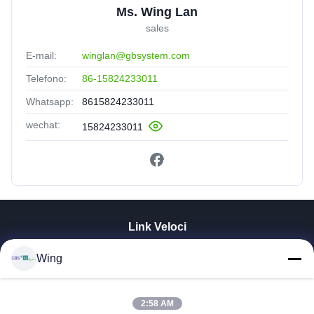
Ms. Wing Lan
sales
E-mail:
winglan@gbsystem.com
Telefono:
86-15824233011
Whatsapp:
8615824233011
wechat:
15824233011
Link Veloci
Casa.
Wing
Prodotti
Video
2:58 AM
Spettacolo VR