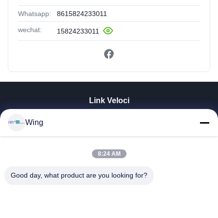
Whatsapp:
8615824233011
wechat:
15824233011
Link Veloci
Casa.
Wing
Prodotti
Video
8:24 AM
Spettacolo VR
Su Di Noi
Good day, what product are you looking for?
Visita Alla Fabbrica
Controllo Della Qualità
Contattaci
Chiedi Un Preventivo