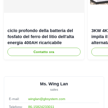
ciclo profondo della batteria del
3KW 4K
fosfato del ferro del litio dell'alta
impila i
energia 400AH ricaricabile
alterna
dell'ene
Contatto ora
Ms. Wing Lan
sales
E-mail:
winglan@gbsystem.com
Telefono:
86-15824233011