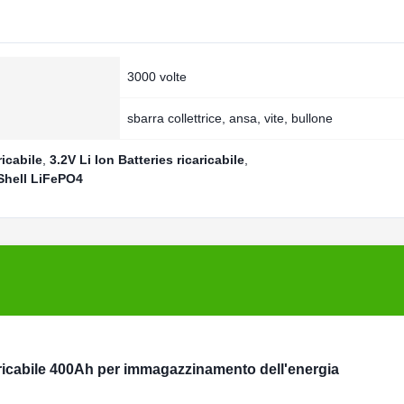
3000 volte
sbarra collettrice, ansa, vite, bullone
ricabile
,
3.2V Li Ion Batteries ricaricabile
,
p Shell LiFePO4
 ricaricabile 400Ah per immagazzinamento dell'energia