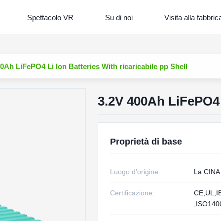
Spettacolo VR
Su di noi
Visita alla fabbric
0Ah LiFePO4 Li Ion Batteries With ricaricabile pp Shell
3.2V 400Ah LiFePO4 L
Proprietà di base
Luogo d'origine:
La CINA
Certificazione:
CE,UL,I
,ISO14