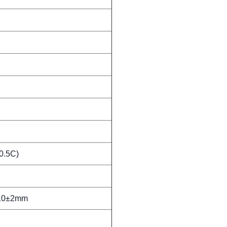
(0.5C)
10±2mm