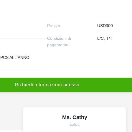
Prezzo:
USD300
Condizioni di
L/C, T/T
pagamento:
0PCS ALL'ANNO
R
i
c
h
i
e
d
i
i
n
f
o
r
m
a
z
i
o
n
i
a
d
e
s
s
o
Ms. Cathy
sales