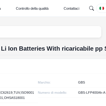
a
Controllo della qualità
Contattaci
i Ion Batteries With ricaricabile pp 
Marchio:
GBS
EC62619,TUV,ISO9001
Numero di modello:
GBS-LFP400Ah-A
001,OHSAS18001