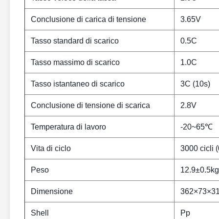
Conclusione di carica di tensione
3.65V
Tasso standard di scarico
0.5C
Tasso massimo di scarico
1.0C
Tasso istantaneo di scarico
3C (10s)
Conclusione di tensione di scarica
2.8V
Temperatura di lavoro
-20~65℃
Vita di ciclo
3000 cicli 
Peso
12.9±0.5kg
Dimensione
362×73×3
Shell
Pp