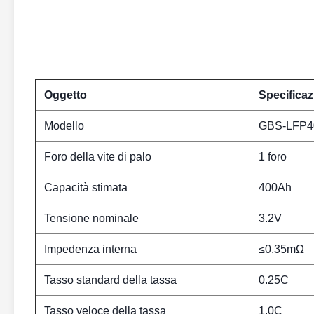
Oggetto
Specifica
Modello
GBS-LFP4
Foro della vite di palo
1 foro
Capacità stimata
400Ah
Tensione nominale
3.2V
Impedenza interna
≤0.35mΩ
Tasso standard della tassa
0.25C
Tasso veloce della tassa
1.0C