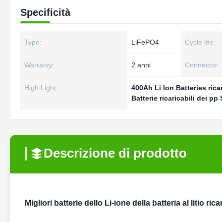
Specificità
Type:
LiFePO4
Cycle life:
Warranty:
2 anni
Connector:
High Light:
400Ah Li Ion Batteries rica
Batterie ricaricabili dei p
Descrizione di prodotto
Migliori batterie dello Li-ione della batteria al litio