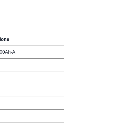
zione
00Ah-A