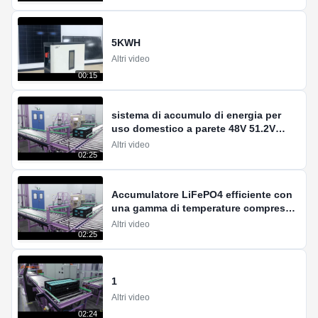
5KWH
Altri video
00:15
sistema di accumulo di energia per
uso domestico a parete 48V 51.2V
100ah batteria agli ioni di litio LiFePO4
Altri video
02:25
Accumulatore LiFePO4 efficiente con
una gamma di temperature compresa
tra -20 e 55°C e una corrente di scarica
Altri video
di 1°C
02:25
1
Altri video
02:24