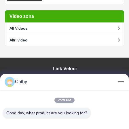
Video zona
All Videos
Altri video
Link Veloci
Casa.
Cathy
Prodotti
Video
Spettacolo VR
2:29 PM
Su Di Noi
Good day, what product are you looking for?
Visita Alla Fabbrica
Controllo Della Qualità